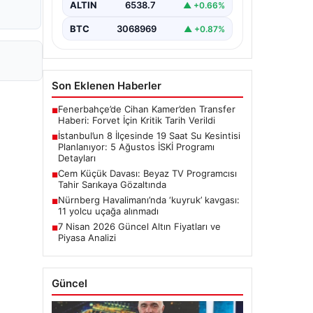
ALTIN
6538.7
▲ +0.66%
çalışmaları kapsamında…
BTC
3068969
▲ +0.87%
Son Eklenen Haberler
Fenerbahçe’de Cihan Kamer’den Transfer
■
Haberi: Forvet İçin Kritik Tarih Verildi
İstanbul’un 8 İlçesinde 19 Saat Su Kesintisi
■
Planlanıyor: 5 Ağustos İSKİ Programı
Detayları
Cem Küçük Davası: Beyaz TV Programcısı
■
Tahir Sarıkaya Gözaltında
Nürnberg Havalimanı’nda ‘kuyruk’ kavgası:
■
11 yolcu uçağa alınmadı
7 Nisan 2026 Güncel Altın Fiyatları ve
■
Piyasa Analizi
Güncel