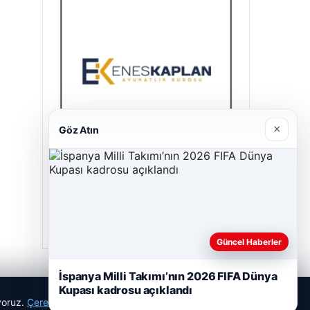
×
Göz Atın
Enes Kaplan Avukatlık Bürosu
28/04/2026
Güncel Haberler
İspanya Milli Takımı’nın 2026 FIFA Dünya
Kupası kadrosu açıklandı
ıyoruz.
Çerez Politikamız
Reddet
Kabul Et