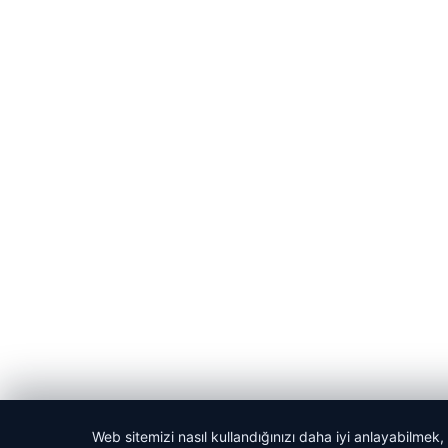
Web sitemizi nasıl kullandığınızı daha iyi anlayabilmek,
© 2026 Yerel Vakti – Güncel Haberler