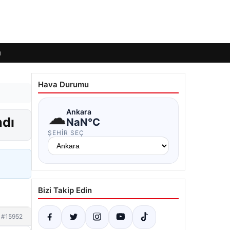
ı
Hava Durumu
☁
Ankara
ndı
NaN°C
ŞEHIR SEÇ
Bizi Takip Edin
#15952