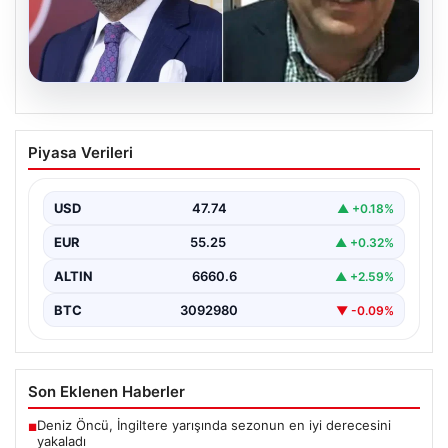
06.08.2026
Veli Ağbaba’nın ağabeyi Hür Ağbaba
Piyasa Verileri
tutuklandı
USD
47.74
▲ +0.18%
EUR
55.25
▲ +0.32%
ALTIN
6660.6
▲ +2.59%
BTC
3092980
▼ -0.09%
Son Eklenen Haberler
Deniz Öncü, İngiltere yarışında sezonun en iyi derecesini
■
yakaladı