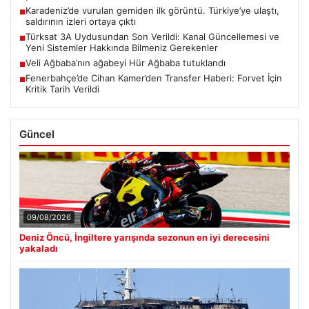
Karadeniz’de vurulan gemiden ilk görüntü. Türkiye’ye ulaştı,
■
saldırının izleri ortaya çıktı
Türksat 3A Uydusundan Son Verildi: Kanal Güncellemesi ve
■
Yeni Sistemler Hakkında Bilmeniz Gerekenler
Veli Ağbaba’nın ağabeyi Hür Ağbaba tutuklandı
■
Fenerbahçe’de Cihan Kamer’den Transfer Haberi: Forvet İçin
■
Kritik Tarih Verildi
Güncel
09/08/2026
Deniz Öncü, İngiltere yarışında sezonun en iyi derecesini
yakaladı