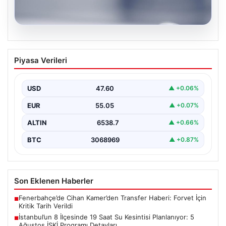
05.08.2026
İstanbul’un 8 İlçesinde 19 Saat Su
Piyasa Verileri
Kesintisi Planlanıyor: 5 Ağustos İSKİ
Programı Detayları
USD
47.60
▲ +0.06%
İstanbul Su ve Kanalizasyon İdaresi (İSKİ), önümüzdeki
günlerde planlanan bakım ve onarım çalışmaları
EUR
55.05
▲ +0.07%
kapsamında…
ALTIN
6538.7
▲ +0.66%
BTC
3068969
▲ +0.87%
Son Eklenen Haberler
Fenerbahçe’de Cihan Kamer’den Transfer Haberi: Forvet İçin
■
Kritik Tarih Verildi
İstanbul’un 8 İlçesinde 19 Saat Su Kesintisi Planlanıyor: 5
■
Ağustos İSKİ Programı Detayları