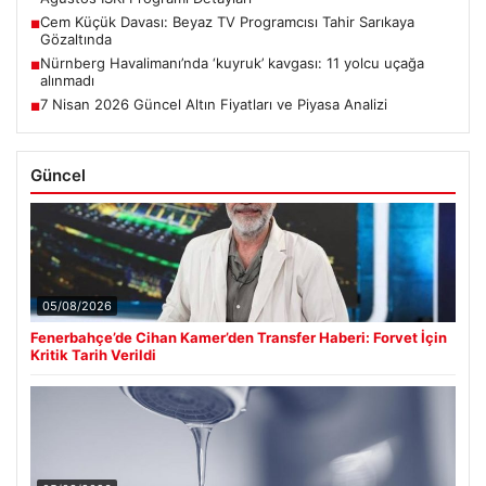
Cem Küçük Davası: Beyaz TV Programcısı Tahir Sarıkaya
■
Gözaltında
Nürnberg Havalimanı’nda ‘kuyruk’ kavgası: 11 yolcu uçağa
■
alınmadı
7 Nisan 2026 Güncel Altın Fiyatları ve Piyasa Analizi
■
Güncel
05/08/2026
Fenerbahçe’de Cihan Kamer’den Transfer Haberi: Forvet İçin
Kritik Tarih Verildi