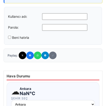
Kullanıcı adı:
Parola:
Beni hatırla
Paylaş:
Hava Durumu
☁
Ankara
NaN°C
ŞEHIR SEÇ