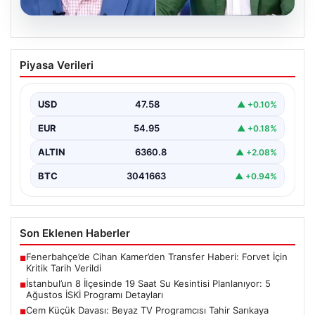
04.08.2026
Cem Küçük Davası: Beyaz TV
Piyasa Verileri
Programcısı Tahir Sarıkaya Gözaltında
Son dönemde kamuoyunun gündeminde yer alan Cem
Küçük soruşturması kapsamında, medya sektöründe
USD
47.58
▲ +0.10%
tanınan isimlerden…
EUR
54.95
▲ +0.18%
ALTIN
6360.8
▲ +2.08%
BTC
3041663
▲ +0.94%
Son Eklenen Haberler
Fenerbahçe’de Cihan Kamer’den Transfer Haberi: Forvet İçin
■
Kritik Tarih Verildi
İstanbul’un 8 İlçesinde 19 Saat Su Kesintisi Planlanıyor: 5
■
Ağustos İSKİ Programı Detayları
Cem Küçük Davası: Beyaz TV Programcısı Tahir Sarıkaya
■