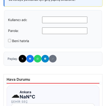
Kullanıcı adı:
Parola:
Beni hatırla
Paylaş:
Hava Durumu
☁
Ankara
NaN°C
ŞEHIR SEÇ