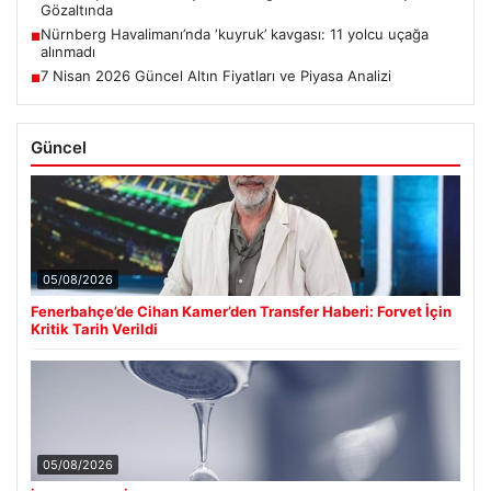
Gözaltında
Nürnberg Havalimanı’nda ‘kuyruk’ kavgası: 11 yolcu uçağa
■
alınmadı
7 Nisan 2026 Güncel Altın Fiyatları ve Piyasa Analizi
■
Güncel
05/08/2026
Fenerbahçe’de Cihan Kamer’den Transfer Haberi: Forvet İçin
Kritik Tarih Verildi
05/08/2026