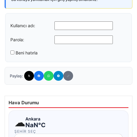
Kullanıcı adı:
Parola:
Beni hatırla
Paylaş:
Hava Durumu
☁
Ankara
NaN°C
ŞEHIR SEÇ