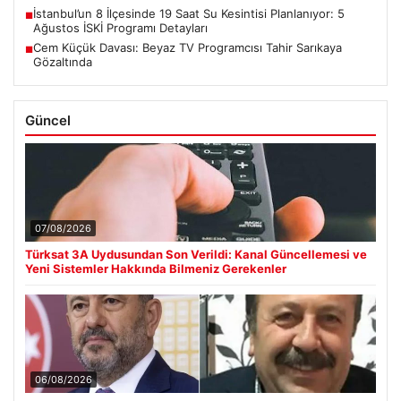
İstanbul’un 8 İlçesinde 19 Saat Su Kesintisi Planlanıyor: 5
■
Ağustos İSKİ Programı Detayları
Cem Küçük Davası: Beyaz TV Programcısı Tahir Sarıkaya
■
Gözaltında
Güncel
07/08/2026
Türksat 3A Uydusundan Son Verildi: Kanal Güncellemesi ve
Yeni Sistemler Hakkında Bilmeniz Gerekenler
06/08/2026