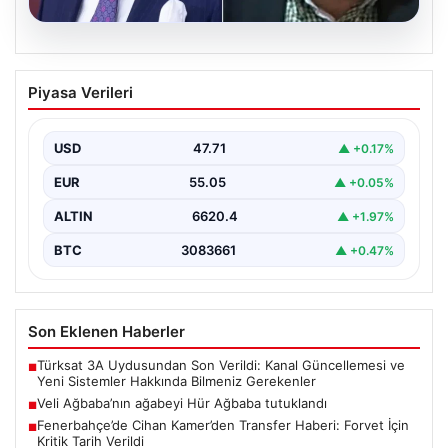
06.08.2026
Veli Ağbaba’nın ağabeyi Hür Ağbaba
Piyasa Verileri
tutuklandı
USD
47.71
▲ +0.17%
EUR
55.05
▲ +0.05%
ALTIN
6620.4
▲ +1.97%
BTC
3083661
▲ +0.47%
Son Eklenen Haberler
Türksat 3A Uydusundan Son Verildi: Kanal Güncellemesi ve
■
Yeni Sistemler Hakkında Bilmeniz Gerekenler
Veli Ağbaba’nın ağabeyi Hür Ağbaba tutuklandı
■
Fenerbahçe’de Cihan Kamer’den Transfer Haberi: Forvet İçin
■
Kritik Tarih Verildi