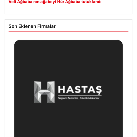
Veli Ağbaba’nın ağabeyi Hür Ağbaba tutuklandı
Son Eklenen Firmalar