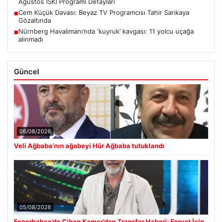
Ağustos İSKİ Programı Detayları
Cem Küçük Davası: Beyaz TV Programcısı Tahir Sarıkaya
■
Gözaltında
Nürnberg Havalimanı’nda ‘kuyruk’ kavgası: 11 yolcu uçağa
■
alınmadı
Güncel
06/08/2026
Veli Ağbaba’nın ağabeyi Hür Ağbaba tutuklandı
05/08/2026
Fenerbahçe’de Cihan Kamer’den Transfer Haberi: Forvet İçin