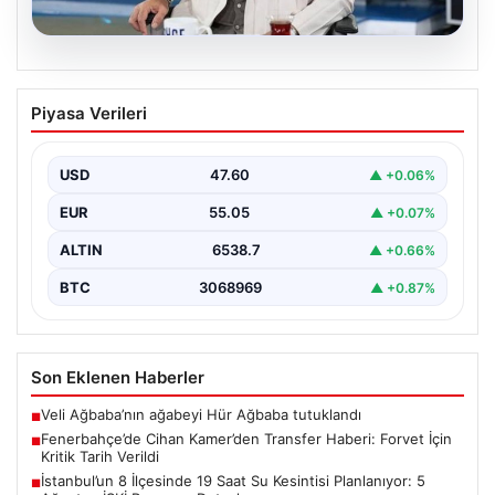
05.08.2026
Fenerbahçe’de Cihan Kamer’den
Piyasa Verileri
Transfer Haberi: Forvet İçin Kritik Tarih
Verildi
USD
47.60
▲ +0.06%
Fenerbahçe'nin futbol şubelerinden sorumlu
isimlerinden biri olan Cihan Kamer, geçtiğimiz günlerde
EUR
55.05
▲ +0.07%
gerçekleşen Sturm Graz…
ALTIN
6538.7
▲ +0.66%
BTC
3068969
▲ +0.87%
Son Eklenen Haberler
Veli Ağbaba’nın ağabeyi Hür Ağbaba tutuklandı
■
Fenerbahçe’de Cihan Kamer’den Transfer Haberi: Forvet İçin
■
Kritik Tarih Verildi
İstanbul’un 8 İlçesinde 19 Saat Su Kesintisi Planlanıyor: 5
■