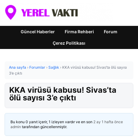
Güncel Haberler
Firma Rehberi
Forum
Çerez Politikası
Ana sayfa
›
Forumlar
›
Sağlık
›
KKA virüsü kabusu! Sivas’ta ölü sayısı
3’e çıktı
KKA virüsü kabusu! Sivas’ta
ölü sayısı 3’e çıktı
Bu konu 0 yanıt içerir, 1 izleyen vardır ve en son
2 ay 1 hafta önce
admin
tarafından güncellenmiştir.