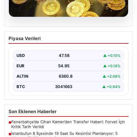
02.08.2026
7 Nisan 2026 Güncel Altın Fiyatları ve
Piyasa Verileri
Piyasa Analizi
Altın piyasası, uluslararası jeopolitik gelişmeler ve
bölgesel gerilimler nedeniyle dalgalı seyrini sürdürüyor.
USD
47.58
▲ +0.10%
ABD, İsrail…
EUR
54.95
▲ +0.18%
ALTIN
6360.8
▲ +2.08%
BTC
3041663
▲ +0.94%
Son Eklenen Haberler
Fenerbahçe’de Cihan Kamer’den Transfer Haberi: Forvet İçin
■
Kritik Tarih Verildi
İstanbul’un 8 İlçesinde 19 Saat Su Kesintisi Planlanıyor: 5
■