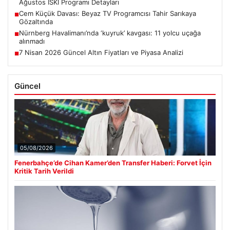
Ağustos İSKİ Programı Detayları
Cem Küçük Davası: Beyaz TV Programcısı Tahir Sarıkaya
■
Gözaltında
Nürnberg Havalimanı’nda ‘kuyruk’ kavgası: 11 yolcu uçağa
■
alınmadı
7 Nisan 2026 Güncel Altın Fiyatları ve Piyasa Analizi
■
Güncel
05/08/2026
Fenerbahçe’de Cihan Kamer’den Transfer Haberi: Forvet İçin
Kritik Tarih Verildi