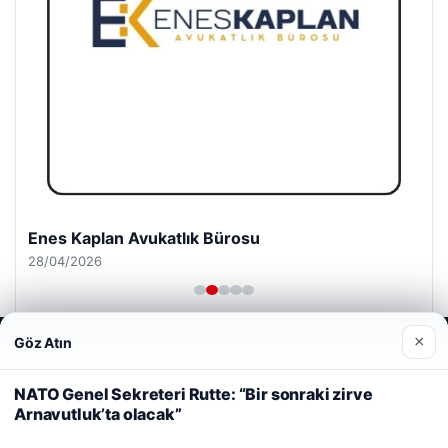
Enes Kaplan Avukatlık Bürosu
28/04/2026
×
Göz Atın
Web sitemizi nasıl kullandığınızı daha iyi anlayabilmek,
deneyiminizi kişiselleştirmek ve geliştirmek amacıyla çerezler
© 2026 Yerel Vakti – Güncel Haberler
kullanıyoruz.
Çerez Politikamız
NATO Genel Sekreteri Rutte: “Bir sonraki zirve
Arnavutluk’ta olacak”
Reddet
Kabul Et