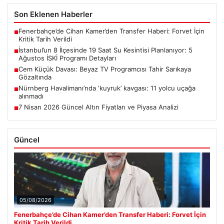
Fenerbahçe’de Cihan Kamer’den Transfer Haberi: Forvet İçin
■
Kritik Tarih Verildi
İstanbul’un 8 İlçesinde 19 Saat Su Kesintisi Planlanıyor: 5
■
Ağustos İSKİ Programı Detayları
Cem Küçük Davası: Beyaz TV Programcısı Tahir Sarıkaya
■
Gözaltında
Nürnberg Havalimanı’nda ‘kuyruk’ kavgası: 11 yolcu uçağa
■
alınmadı
7 Nisan 2026 Güncel Altın Fiyatları ve Piyasa Analizi
■
Güncel
05/08/2026
Fenerbahçe’de Cihan Kamer’den Transfer Haberi: Forvet İçin
Kritik Tarih Verildi