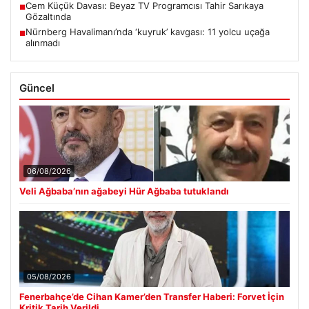
Cem Küçük Davası: Beyaz TV Programcısı Tahir Sarıkaya
■
Gözaltında
Nürnberg Havalimanı’nda ‘kuyruk’ kavgası: 11 yolcu uçağa
■
alınmadı
Güncel
06/08/2026
Veli Ağbaba’nın ağabeyi Hür Ağbaba tutuklandı
05/08/2026
Fenerbahçe’de Cihan Kamer’den Transfer Haberi: Forvet İçin
Kritik Tarih Verildi