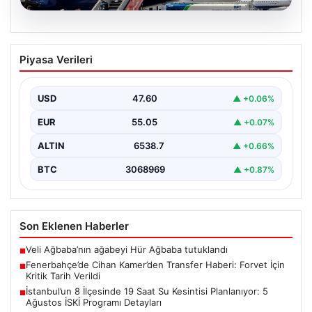
02.08.2026
7 Nisan 2026 Güncel Altın Fiyatları ve
Piyasa Verileri
Piyasa Analizi
Altın piyasası, uluslararası jeopolitik gelişmeler ve
bölgesel gerilimler nedeniyle dalgalı seyrini sürdürüyor.
USD
47.60
▲ +0.06%
ABD, İsrail…
EUR
55.05
▲ +0.07%
ALTIN
6538.7
▲ +0.66%
BTC
3068969
▲ +0.87%
Son Eklenen Haberler
Veli Ağbaba’nın ağabeyi Hür Ağbaba tutuklandı
■
Fenerbahçe’de Cihan Kamer’den Transfer Haberi: Forvet İçin
■
Kritik Tarih Verildi
İstanbul’un 8 İlçesinde 19 Saat Su Kesintisi Planlanıyor: 5
■
Ağustos İSKİ Programı Detayları