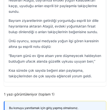
Neslihan Atagül, bayramda evdeki yoğun kalabalıktan
kaçıp, uyuduğu anları esprili bir paylaşımla takipçilerine
sundu.
Bayram ziyaretlerinin getirdiği yorgunluğu esprili bir dille
hayranlarına aktaran Atagül, evdeki yoğunluktan fırsat
bulup dinlendiği o anları takipçilerinin beğenisine sundu.
Ünlü oyuncu, sosyal medyada yoğun ilgi gören karesinin
altına şu esprili notu düştü:
“Bayram günü ev iğne atsan yere düşmeyecek haldeyken
bulduğum ufacık alanda güzellik uykusu uyuyan ben;”
Kısa sürede çok sayıda beğeni alan paylaşıma,
takipçilerinden de çok sayıda eğlenceli yorum geldi.
1 yazı görüntüleniyor (toplam 1)
Bu konuyu yanıtlamak için giriş yapmış olmalısınız.