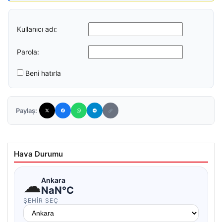
Kullanıcı adı:
Parola:
Beni hatırla
Paylaş:
Hava Durumu
☁
Ankara
NaN°C
ŞEHIR SEÇ