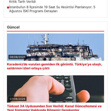
Kritik Tarih Verildi
İstanbul’un 8 İlçesinde 19 Saat Su Kesintisi Planlanıyor: 5
■
Ağustos İSKİ Programı Detayları
Güncel
08/08/2026
Karadeniz’de vurulan gemiden ilk görüntü. Türkiye’ye ulaştı,
saldırının izleri ortaya çıktı
07/08/2026
Türksat 3A Uydusundan Son Verildi: Kanal Güncellemesi ve
Yeni Sistemler Hakkında Bilmeniz Gerekenler