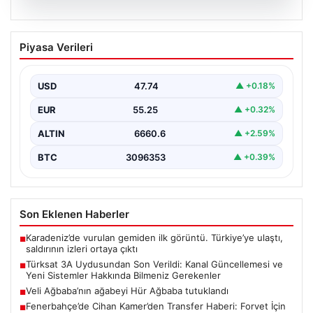
07.08.2026
Türksat 3A Uydusundan Son Verildi:
Piyasa Verileri
Kanal Güncellemesi ve Yeni Sistemler
Hakkında Bilmeniz Gerekenler
USD
47.74
▲ +0.18%
Türksat 3A uydusu, uzun yıllardır ülke radyo ve
televizyon yayıncılığında kritik bir rol oynayan…
EUR
55.25
▲ +0.32%
ALTIN
6660.6
▲ +2.59%
BTC
3096353
▲ +0.39%
Son Eklenen Haberler
Karadeniz’de vurulan gemiden ilk görüntü. Türkiye’ye ulaştı,
■
saldırının izleri ortaya çıktı
Türksat 3A Uydusundan Son Verildi: Kanal Güncellemesi ve
■
Yeni Sistemler Hakkında Bilmeniz Gerekenler
Veli Ağbaba’nın ağabeyi Hür Ağbaba tutuklandı
■
Fenerbahçe’de Cihan Kamer’den Transfer Haberi: Forvet İçin
■