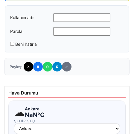
Kullanıcı adı:
Parola:
Beni hatırla
Paylaş:
Hava Durumu
☁
Ankara
NaN°C
ŞEHIR SEÇ