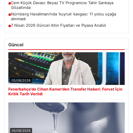
Nürnberg Havalimanı’nda ‘kuyruk’ kavgası: 11 yolcu uçağa
■
alınmadı
7 Nisan 2026 Güncel Altın Fiyatları ve Piyasa Analizi
■
Güncel
05/08/2026
Fenerbahçe’de Cihan Kamer’den Transfer Haberi: Forvet İçin
Kritik Tarih Verildi
05/08/2026
İstanbul’un 8 İlçesinde 19 Saat Su Kesintisi Planlanıyor: 5
Ağustos İSKİ Programı Detayları