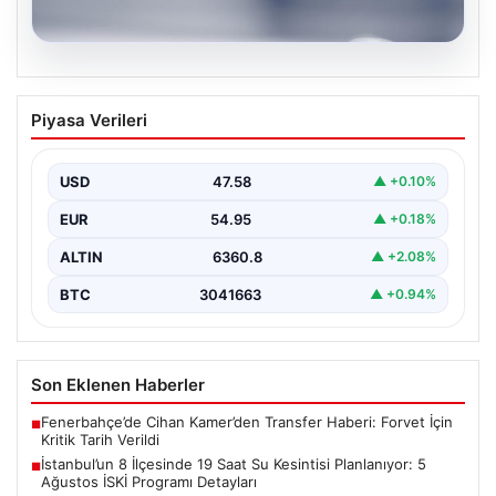
04.08.2026
Cem Küçük Davası: Beyaz TV
Piyasa Verileri
Programcısı Tahir Sarıkaya Gözaltında
Son dönemde kamuoyunun gündeminde yer alan Cem
Küçük soruşturması kapsamında, medya sektöründe
USD
47.58
▲ +0.10%
tanınan isimlerden…
EUR
54.95
▲ +0.18%
ALTIN
6360.8
▲ +2.08%
BTC
3041663
▲ +0.94%
Son Eklenen Haberler
Fenerbahçe’de Cihan Kamer’den Transfer Haberi: Forvet İçin
■
Kritik Tarih Verildi
İstanbul’un 8 İlçesinde 19 Saat Su Kesintisi Planlanıyor: 5
■
Ağustos İSKİ Programı Detayları
Cem Küçük Davası: Beyaz TV Programcısı Tahir Sarıkaya
■
Gözaltında