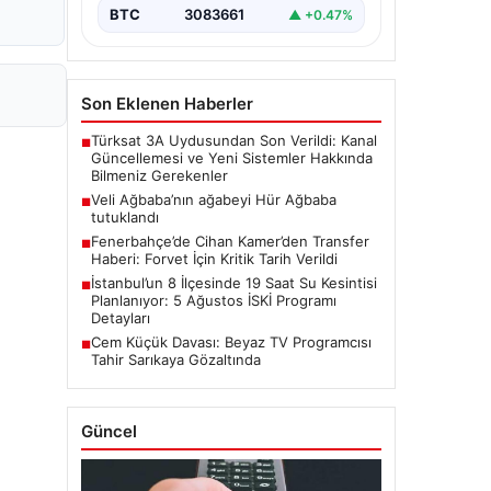
BTC
3083661
▲ +0.47%
Son Eklenen Haberler
Türksat 3A Uydusundan Son Verildi: Kanal
■
Güncellemesi ve Yeni Sistemler Hakkında
Bilmeniz Gerekenler
Veli Ağbaba’nın ağabeyi Hür Ağbaba
■
tutuklandı
Fenerbahçe’de Cihan Kamer’den Transfer
■
Haberi: Forvet İçin Kritik Tarih Verildi
İstanbul’un 8 İlçesinde 19 Saat Su Kesintisi
■
Planlanıyor: 5 Ağustos İSKİ Programı
Detayları
Cem Küçük Davası: Beyaz TV Programcısı
■
Tahir Sarıkaya Gözaltında
Güncel