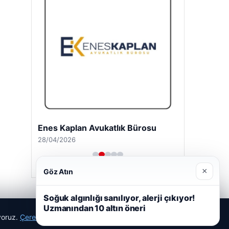
Enes Kaplan Avukatlık Bürosu
28/04/2026
×
Göz Atın
Soğuk algınlığı sanılıyor, alerji çıkıyor!
Uzmanından 10 altın öneri
ıyoruz.
Çerez Politikamız
Reddet
Kabul Et