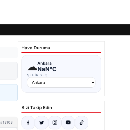
ı
Hava Durumu
☁
Ankara
i
NaN°C
ŞEHIR SEÇ
Bizi Takip Edin
#18103