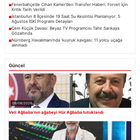
Fenerbahçe’de Cihan Kamer’den Transfer Haberi: Forvet İçin
■
Kritik Tarih Verildi
İstanbul’un 8 İlçesinde 19 Saat Su Kesintisi Planlanıyor: 5
■
Ağustos İSKİ Programı Detayları
Cem Küçük Davası: Beyaz TV Programcısı Tahir Sarıkaya
■
Gözaltında
Nürnberg Havalimanı’nda ‘kuyruk’ kavgası: 11 yolcu uçağa
■
alınmadı
Güncel
06/08/2026
Veli Ağbaba’nın ağabeyi Hür Ağbaba tutuklandı