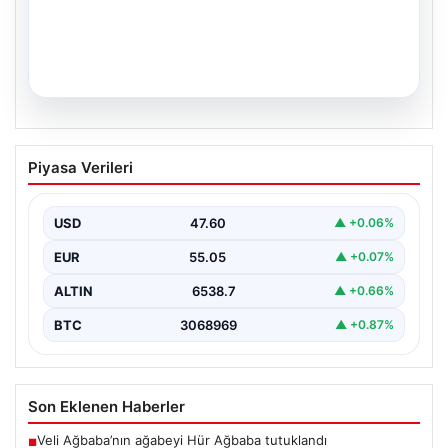
05.08.2026
İstanbul’un 8 İlçesinde 19 Saat Su
Piyasa Verileri
Kesintisi Planlanıyor: 5 Ağustos İSKİ
Programı Detayları
USD
47.60
▲ +0.06%
İstanbul Su ve Kanalizasyon İdaresi (İSKİ), önümüzdeki
günlerde planlanan bakım ve onarım çalışmaları
EUR
55.05
▲ +0.07%
kapsamında…
ALTIN
6538.7
▲ +0.66%
BTC
3068969
▲ +0.87%
Son Eklenen Haberler
Veli Ağbaba’nın ağabeyi Hür Ağbaba tutuklandı
■