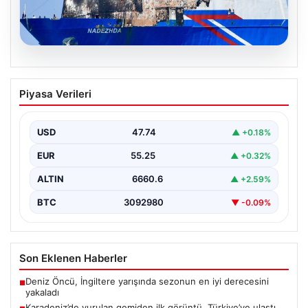
08.08.2026
Karadeniz’de vurulan gemiden ilk
Piyasa Verileri
görüntü. Türkiye’ye ulaştı, saldırının
izleri ortaya çıktı
USD
47.74
▲ +0.18%
{ "title": "Karadeniz'de Vurulan NADEZHDA Gemisinin İlk
Görüntüleri ve Saldırının İzleri", "content": "Karadeniz’de
EUR
55.25
▲ +0.32%
gerçekleştirilen…
ALTIN
6660.6
▲ +2.59%
BTC
3092980
▼ -0.09%
Son Eklenen Haberler
Deniz Öncü, İngiltere yarışında sezonun en iyi derecesini
■
yakaladı
Karadeniz’de vurulan gemiden ilk görüntü. Türkiye’ye ulaştı,