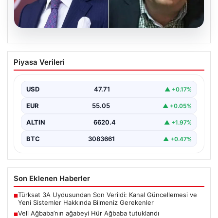
06.08.2026
Veli Ağbaba’nın ağabeyi Hür Ağbaba
Piyasa Verileri
tutuklandı
USD
47.71
▲ +0.17%
EUR
55.05
▲ +0.05%
ALTIN
6620.4
▲ +1.97%
BTC
3083661
▲ +0.47%
Son Eklenen Haberler
Türksat 3A Uydusundan Son Verildi: Kanal Güncellemesi ve
■
Yeni Sistemler Hakkında Bilmeniz Gerekenler
Veli Ağbaba’nın ağabeyi Hür Ağbaba tutuklandı
■