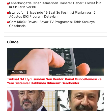
Fenerbahçe’de Cihan Kamer’den Transfer Haberi: Forvet İçin
■
Kritik Tarih Verildi
İstanbul’un 8 İlçesinde 19 Saat Su Kesintisi Planlanıyor: 5
■
Ağustos İSKİ Programı Detayları
Cem Küçük Davası: Beyaz TV Programcısı Tahir Sarıkaya
■
Gözaltında
Güncel
07/08/2026
Türksat 3A Uydusundan Son Verildi: Kanal Güncellemesi ve
Yeni Sistemler Hakkında Bilmeniz Gerekenler