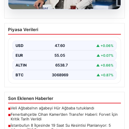
05.08.2026
Fenerbahçe’de Cihan Kamer’den
Piyasa Verileri
Transfer Haberi: Forvet İçin Kritik Tarih
Verildi
USD
47.60
▲ +0.06%
Fenerbahçe'nin futbol şubelerinden sorumlu
isimlerinden biri olan Cihan Kamer, geçtiğimiz günlerde
EUR
55.05
▲ +0.07%
gerçekleşen Sturm Graz…
ALTIN
6538.7
▲ +0.66%
BTC
3068969
▲ +0.87%
Son Eklenen Haberler
Veli Ağbaba’nın ağabeyi Hür Ağbaba tutuklandı
■
Fenerbahçe’de Cihan Kamer’den Transfer Haberi: Forvet İçin
■
Kritik Tarih Verildi
İstanbul’un 8 İlçesinde 19 Saat Su Kesintisi Planlanıyor: 5
■