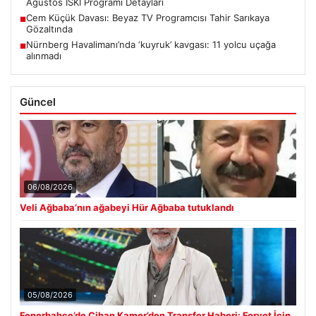
Ağustos İSKİ Programı Detayları
Cem Küçük Davası: Beyaz TV Programcısı Tahir Sarıkaya
■
Gözaltında
Nürnberg Havalimanı’nda ‘kuyruk’ kavgası: 11 yolcu uçağa
■
alınmadı
Güncel
06/08/2026
Veli Ağbaba’nın ağabeyi Hür Ağbaba tutuklandı
05/08/2026
Fenerbahçe’de Cihan Kamer’den Transfer Haberi: Forvet İçin