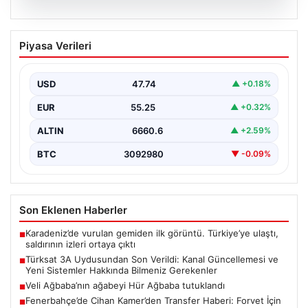
07.08.2026
Türksat 3A Uydusundan Son Verildi:
Piyasa Verileri
Kanal Güncellemesi ve Yeni Sistemler
Hakkında Bilmeniz Gerekenler
USD
47.74
▲ +0.18%
Türksat 3A uydusu, uzun yıllardır ülke radyo ve
televizyon yayıncılığında kritik bir rol oynayan…
EUR
55.25
▲ +0.32%
ALTIN
6660.6
▲ +2.59%
BTC
3092980
▼ -0.09%
Son Eklenen Haberler
Karadeniz’de vurulan gemiden ilk görüntü. Türkiye’ye ulaştı,
■
saldırının izleri ortaya çıktı
Türksat 3A Uydusundan Son Verildi: Kanal Güncellemesi ve
■
Yeni Sistemler Hakkında Bilmeniz Gerekenler
Veli Ağbaba’nın ağabeyi Hür Ağbaba tutuklandı
■
Fenerbahçe’de Cihan Kamer’den Transfer Haberi: Forvet İçin
■