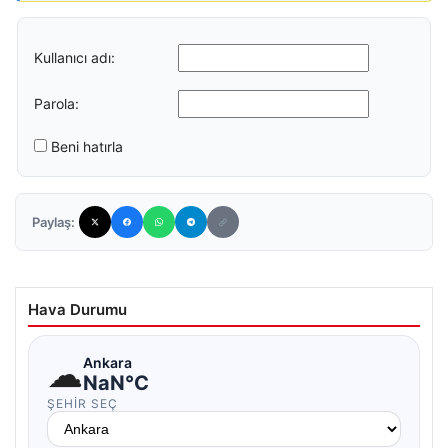
Kullanıcı adı:
Parola:
Beni hatırla
Paylaş:
Hava Durumu
☁
Ankara
NaN°C
ŞEHIR SEÇ