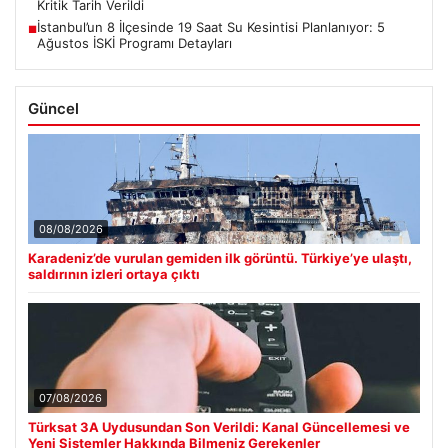
Kritik Tarih Verildi
İstanbul’un 8 İlçesinde 19 Saat Su Kesintisi Planlanıyor: 5
■
Ağustos İSKİ Programı Detayları
Güncel
08/08/2026
Karadeniz’de vurulan gemiden ilk görüntü. Türkiye’ye ulaştı,
saldırının izleri ortaya çıktı
07/08/2026
Türksat 3A Uydusundan Son Verildi: Kanal Güncellemesi ve
Yeni Sistemler Hakkında Bilmeniz Gerekenler