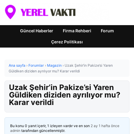
Güncel Haberler
Firma Rehberi
Forum
Çerez Politikası
Ana sayfa
›
Forumlar
›
Magazin
›
Uzak Şehir’in Pakize’si Yaren
Güldiken diziden ayrılıyor mu? Karar verildi
Uzak Şehir’in Pakize’si Yaren
Güldiken diziden ayrılıyor mu?
Karar verildi
Bu konu 0 yanıt içerir, 1 izleyen vardır ve en son
2 ay 1 hafta önce
admin
tarafından güncellenmiştir.