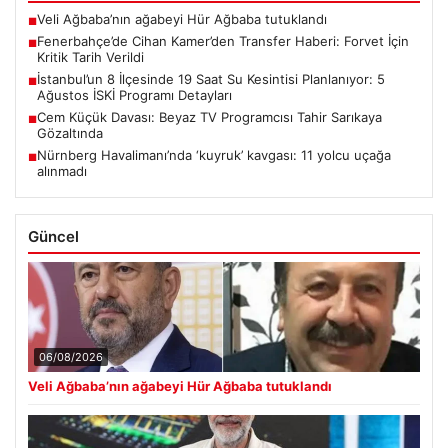
Veli Ağbaba’nın ağabeyi Hür Ağbaba tutuklandı
■
Fenerbahçe’de Cihan Kamer’den Transfer Haberi: Forvet İçin
■
Kritik Tarih Verildi
İstanbul’un 8 İlçesinde 19 Saat Su Kesintisi Planlanıyor: 5
■
Ağustos İSKİ Programı Detayları
Cem Küçük Davası: Beyaz TV Programcısı Tahir Sarıkaya
■
Gözaltında
Nürnberg Havalimanı’nda ‘kuyruk’ kavgası: 11 yolcu uçağa
■
alınmadı
Güncel
06/08/2026
Veli Ağbaba’nın ağabeyi Hür Ağbaba tutuklandı