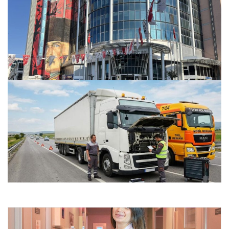
İzmit Belediye Başkanı Fatma Kaplan Hürriyet görevden
uzaklaştırıldı
25.07.2026 12:00
Gaziantep İçi Otomobil Performans Üniteleri – Gaziantep
Akücü
24.07.2026 22:10