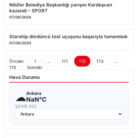
Nilüfer Belediye Başkanlığı yarışını Kardeşcan
kazandı – SPORT
07/06/2024
Starship dördüncü test uçuşunu başarıyla tamamladı
07/06/2024
Yazı
Önceki
1
…
111
112
113
…
115
Sonraki
sayfalaması
Hava Durumu
☁
Ankara
NaN°C
ŞEHIR SEÇ