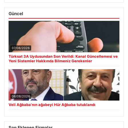
Güncel
07/08/2026
Türksat 3A Uydusundan Son Verildi: Kanal Güncellemesi ve
Yeni Sistemler Hakkında Bilmeniz Gerekenler
06/08/2026
Veli Ağbaba’nın ağabeyi Hür Ağbaba tutuklandı
Son Eklenen Firmalar