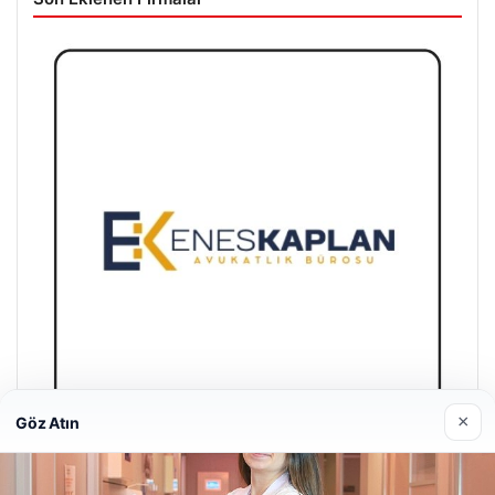
×
Göz Atın
Enes Kaplan Avukatlık Bürosu