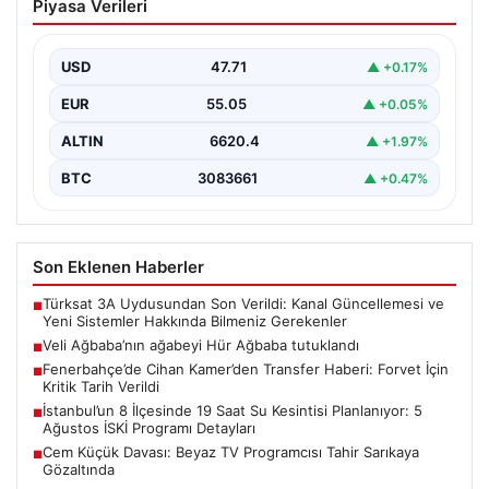
Piyasa Verileri
tutuklandı
USD
47.71
▲ +0.17%
EUR
55.05
▲ +0.05%
ALTIN
6620.4
▲ +1.97%
BTC
3083661
▲ +0.47%
Son Eklenen Haberler
Türksat 3A Uydusundan Son Verildi: Kanal Güncellemesi ve
■
Yeni Sistemler Hakkında Bilmeniz Gerekenler
Veli Ağbaba’nın ağabeyi Hür Ağbaba tutuklandı
■
Fenerbahçe’de Cihan Kamer’den Transfer Haberi: Forvet İçin
■
Kritik Tarih Verildi
İstanbul’un 8 İlçesinde 19 Saat Su Kesintisi Planlanıyor: 5
■
Ağustos İSKİ Programı Detayları
Cem Küçük Davası: Beyaz TV Programcısı Tahir Sarıkaya
■
Gözaltında