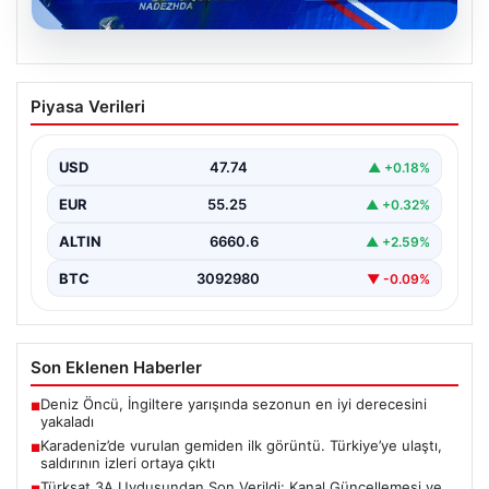
08.08.2026
Karadeniz’de vurulan gemiden ilk
Piyasa Verileri
görüntü. Türkiye’ye ulaştı, saldırının
izleri ortaya çıktı
USD
47.74
▲ +0.18%
{ "title": "Karadeniz'de Vurulan NADEZHDA Gemisinin İlk
Görüntüleri ve Saldırının İzleri", "content": "Karadeniz’de
EUR
55.25
▲ +0.32%
gerçekleştirilen…
ALTIN
6660.6
▲ +2.59%
BTC
3092980
▼ -0.09%
Son Eklenen Haberler
Deniz Öncü, İngiltere yarışında sezonun en iyi derecesini
■
yakaladı
Karadeniz’de vurulan gemiden ilk görüntü. Türkiye’ye ulaştı,
■
saldırının izleri ortaya çıktı
Türksat 3A Uydusundan Son Verildi: Kanal Güncellemesi ve