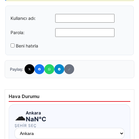
Kullanıcı adı:
Parola:
Beni hatırla
Paylaş:
Hava Durumu
☁
Ankara
NaN°C
ŞEHIR SEÇ