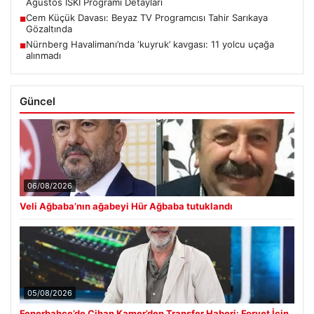
Ağustos İSKİ Programı Detayları
Cem Küçük Davası: Beyaz TV Programcısı Tahir Sarıkaya
■
Gözaltında
Nürnberg Havalimanı’nda ‘kuyruk’ kavgası: 11 yolcu uçağa
■
alınmadı
Güncel
06/08/2026
Veli Ağbaba’nın ağabeyi Hür Ağbaba tutuklandı
05/08/2026
Fenerbahçe’de Cihan Kamer’den Transfer Haberi: Forvet İçin