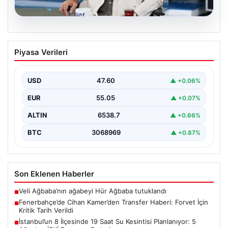
05.08.2026
Fenerbahçe’de Cihan Kamer’den
Piyasa Verileri
Transfer Haberi: Forvet İçin Kritik Tarih
Verildi
USD
47.60
▲ +0.06%
Fenerbahçe'nin futbol şubelerinden sorumlu
isimlerinden biri olan Cihan Kamer, geçtiğimiz günlerde
EUR
55.05
▲ +0.07%
gerçekleşen Sturm Graz…
ALTIN
6538.7
▲ +0.66%
BTC
3068969
▲ +0.87%
Son Eklenen Haberler
Veli Ağbaba’nın ağabeyi Hür Ağbaba tutuklandı
■
Fenerbahçe’de Cihan Kamer’den Transfer Haberi: Forvet İçin
■
Kritik Tarih Verildi
İstanbul’un 8 İlçesinde 19 Saat Su Kesintisi Planlanıyor: 5
■