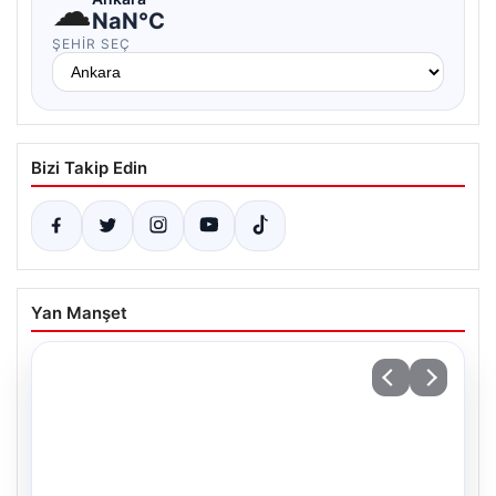
☁
NaN°C
ŞEHIR SEÇ
Bizi Takip Edin
Yan Manşet