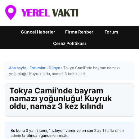
Güncel Haberler
Firma Rehberi
Forum
Çerez Politikası
Ana sayfa
›
Forumlar
›
Dünya
›
Tokya Camii’nde bayram namazı
yoğunluğu! Kuyruk oldu, namaz 3 kez kılındı
Tokya Camii’nde bayram
namazı yoğunluğu! Kuyruk
oldu, namaz 3 kez kılındı
Bu konu 0 yanıt içerir, 1 izleyen vardır ve en son
2 ay 1 hafta önce
admin
tarafından güncellenmiştir.