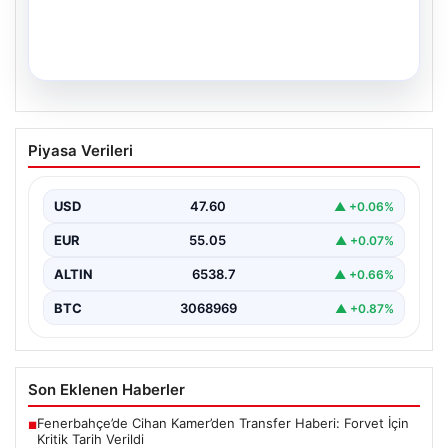
03.08.2026
Nürnberg Havalimanı’nda ‘kuyruk’
Piyasa Verileri
kavgası: 11 yolcu uçağa alınmadı
USD
47.60
▲ +0.06%
EUR
55.05
▲ +0.07%
ALTIN
6538.7
▲ +0.66%
BTC
3068969
▲ +0.87%
Son Eklenen Haberler
Fenerbahçe’de Cihan Kamer’den Transfer Haberi: Forvet İçin
■
Kritik Tarih Verildi